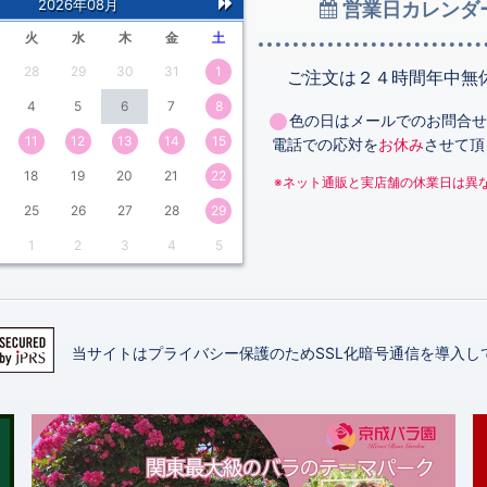
2026年08月
営業日カレンダ
次
火
水
木
金
土
の
28
29
30
31
1
月
ご注文は２４時間年中無
4
5
6
7
8
色の日はメールでのお問合せ
11
12
13
14
15
電話での応対を
お休み
させて頂
18
19
20
21
22
※ネット通販と実店舗の休業日は異
25
26
27
28
29
1
2
3
4
5
当サイトはプライバシー保護のためSSL化暗号通信を導入し