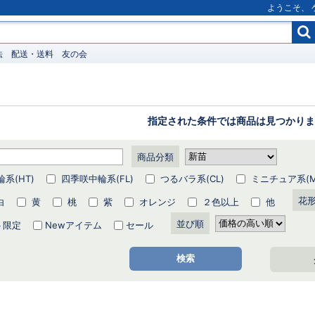
ようこそ、
法
配送・送料
友の会
指定された条件では商品は見つかりま
商品分類
系(HT)
四季咲中輪系(FL)
つるバラ系(CL)
ミニチュア系(Mi
花
白
黄
桃
紫
オレンジ
２色以上
他
並び順
ト限定
Newアイテム
セール