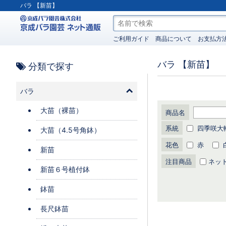
バラ
【新苗】
ご利用ガイド
商品について
お支払方
バラ
【新苗】
分類で探す
バラ
大苗（裸苗）
商品名
系統
四季咲大輪
大苗（4.5号角鉢）
花色
赤
新苗
注目商品
ネッ
新苗６号植付鉢
鉢苗
長尺鉢苗