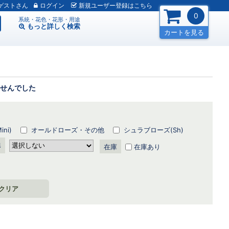
ゲスト
ログイン
新規
ユーザー
登録
はこちら
0
系統・花色・花形・用途
もっと詳しく
検索
カートを見る
せんでした
ni)
オールドローズ・その他
シュラブローズ(Sh)
形
在庫
在庫あり
クリア