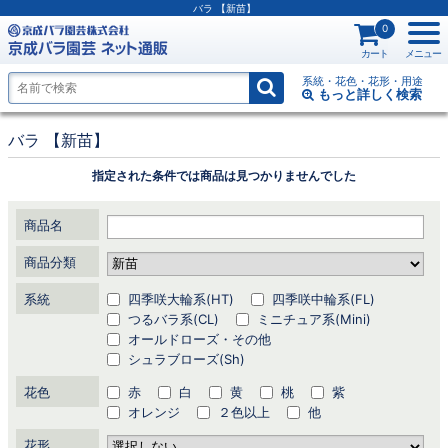
バラ
【新苗】
0
カート
メニュー
系統・花色・花形・用途
もっと詳しく
検索
バラ
【新苗】
指定された条件では商品は見つかりませんでした
商品名
商品分類
系統
四季咲大輪系(HT)
四季咲中輪系(FL)
つるバラ系(CL)
ミニチュア系(Mini)
オールドローズ・その他
シュラブローズ(Sh)
花色
赤
白
黄
桃
紫
オレンジ
２色以上
他
花形