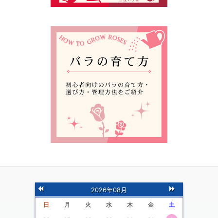
前
次
2026年08月
の月
の月
日
月
火
水
木
金
土