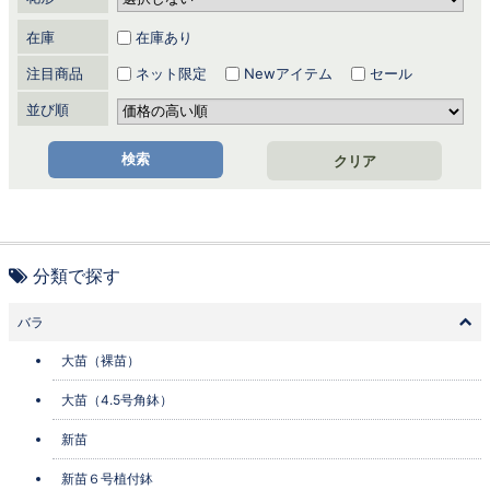
在庫
在庫あり
注目商品
ネット限定
Newアイテム
セール
並び順
クリア
分類で探す
バラ
大苗（裸苗）
大苗（4.5号角鉢）
新苗
新苗６号植付鉢