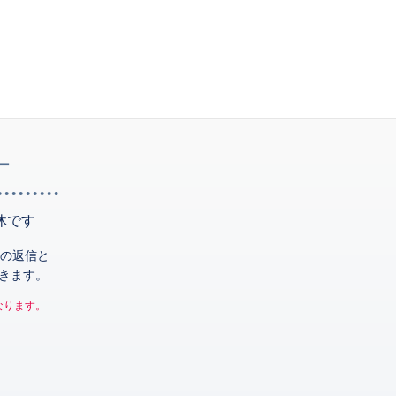
ー
休です
の返信と
きます。
なります。