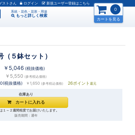
ゲスト
ログイン
新規
ユーザー
登録
はこちら
0
系統・花色・花形・用途
もっと詳しく
検索
カートを見る
号（５鉢セット）
￥5,046
(税抜価格)
￥5,550
(参考税込価格)
00(税抜価格)
26ポイント
￥1,650
(参考税込価格)
還元
在庫あり
は１～２週間程度でお届けいたします。
販売期間：通年