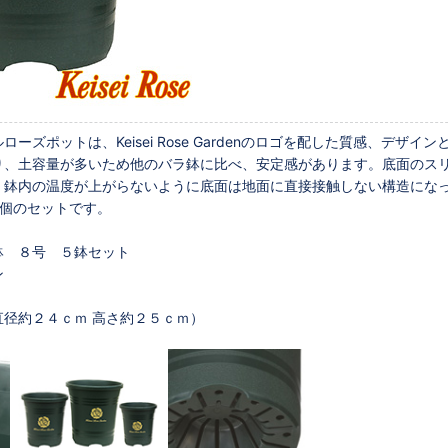
ローズポットは、Keisei Rose Gardenのロゴを配した質感、デ
り、土容量が多いため他のバラ鉢に比べ、安定感があります。底面のス
、鉢内の温度が上がらないように底面は地面に直接接触しない構造にな
５個のセットです。
鉢 ８号 ５鉢セット
ン
径約２４ｃｍ 高さ約２５ｃｍ）