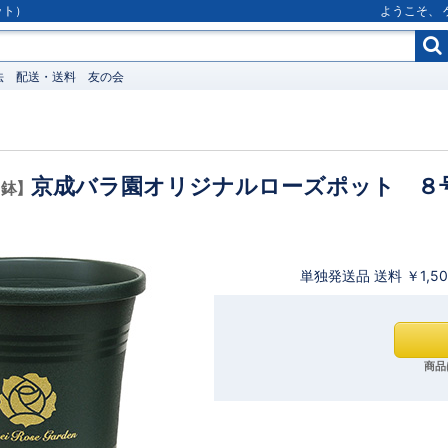
ット）
ようこそ、
法
配送・送料
友の会
京成バラ園オリジナルローズポット ８
・鉢】
単独発送品 送料 ￥1,5
商品