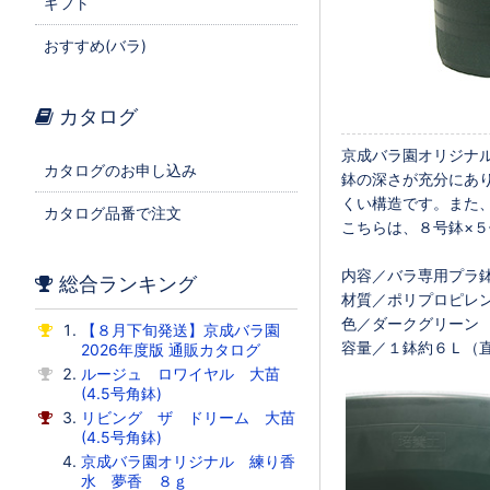
ギフト
おすすめ(バラ)
カタログ
京成バラ園オリジナル
カタログのお申し込み
鉢の深さが充分にあ
くい構造です。また
カタログ品番で注文
こちらは、８号鉢×
内容／バラ専用プラ
総合ランキング
材質／ポリプロピレ
色／ダークグリーン
【８月下旬発送】京成バラ園
容量／１鉢約６Ｌ（直
2026年度版 通販カタログ
ルージュ ロワイヤル 大苗
(4.5号角鉢)
リビング ザ ドリーム 大苗
(4.5号角鉢)
京成バラ園オリジナル 練り香
水 夢香 ８ｇ