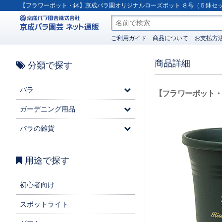
【フラワーポット・鉢】京成バラ園オリジナルローズポット ８号（５鉢セ
ご利用ガイド
商品について
お支払方
商品詳細
分類で探す
バラ
【フラワーポット
ガーデニング用品
バラの雑貨
用途で探す
初心者向け
スポットライト