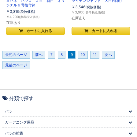
ヨハネ パウロ ２世 新苗 オリ
ライデンシャフト 大苗(裸苗)
ジナル６号植付鉢
￥3,546
(税抜価格)
￥3,819
(税抜価格)
￥3,900
(参考税込価格)
￥4,200
(参考税込価格)
在庫あり
在庫あり
最初のページ
前へ
7
8
9
10
11
次へ
最後のページ
分類で探す
バラ
ガーデニング用品
バラの雑貨