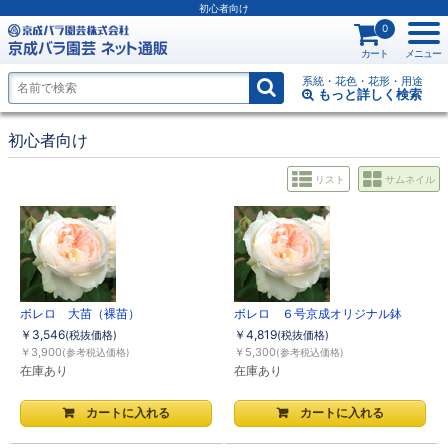
初心者向け
0
カート
メニュー
系統・花色・花形・用途
もっと詳しく
検索
初心者向け
リスト
サムネイル
ボレロ 大苗（裸苗）
ボレロ ６号京成オリジナル鉢
￥3,546
￥4,819
(税抜価格)
(税抜価格)
￥3,900
￥5,300
(参考税込価格)
(参考税込価格)
在庫あり
在庫あり