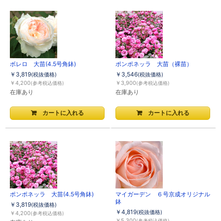
ボレロ 大苗(4.5号角鉢)
ポンポネッラ 大苗（裸苗）
￥3,819
￥3,546
(税抜価格)
(税抜価格)
￥4,200
￥3,900
(参考税込価格)
(参考税込価格)
在庫あり
在庫あり
ポンポネッラ 大苗(4.5号角鉢)
マイガーデン ６号京成オリジナル
鉢
￥3,819
(税抜価格)
￥4,819
(税抜価格)
￥4,200
(参考税込価格)
￥5,300
(参考税込価格)