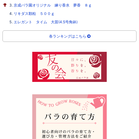
京成バラ園オリジナル 練り香水 夢香 ８ｇ
リキダス顆粒 ５００ｇ
エレガント タイム 大苗(4.5号角鉢)
各ランキングはこちら