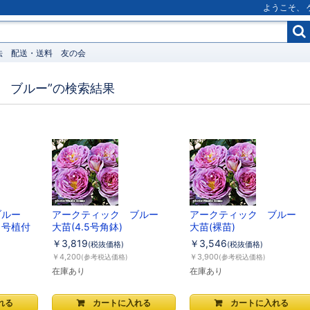
ようこそ、
法
配送・送料
友の会
 ブルー”の検索結果
ブルー
アークティック ブルー
アークティック ブルー
６号植付
大苗(4.5号角鉢)
大苗(裸苗)
￥3,819
￥3,546
(税抜価格)
(税抜価格)
￥4,200
￥3,900
(参考税込価格)
(参考税込価格)
在庫あり
在庫あり