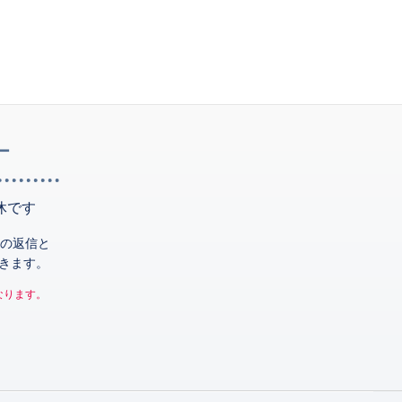
ー
休です
の返信と
きます。
なります。