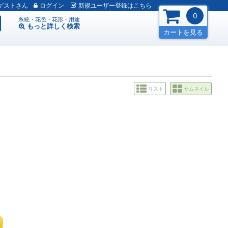
ゲスト
ログイン
新規
ユーザー
登録
はこちら
0
系統・花色・花形・用途
もっと詳しく
検索
カートを見る
リスト
サムネイル