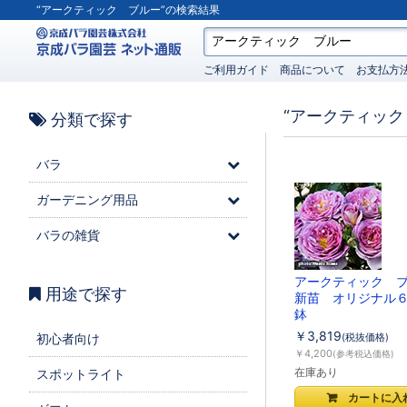
“アークティック ブルー”の検索結果
ご利用ガイド
商品について
お支払方
“アークティック
分類で探す
バラ
ガーデニング用品
バラの雑貨
アークティック 
用途で探す
新苗 オリジナル
鉢
￥3,819
初心者向け
(税抜価格)
￥4,200
(参考税込価格)
在庫あり
スポットライト