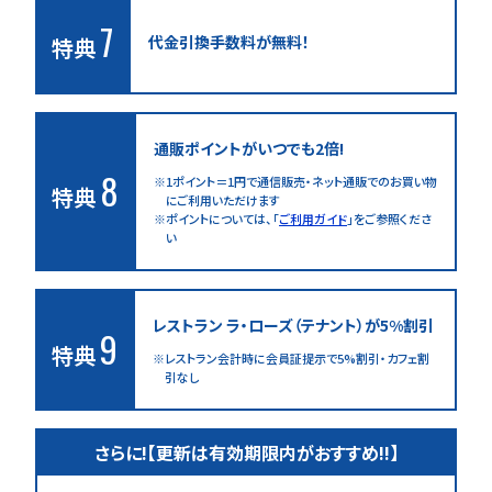
7
代金引換手数料が無料！
特典
通販ポイントがいつでも2倍!
8
1ポイント＝1円で通信販売・ネット通販でのお買い物
特典
に
ご利用いただけます
ポイントについては、「
ご利用ガイド
」をご参照くださ
い
レストラン ラ・ローズ
（テナント）が5%割引
9
特典
レストラン会計時に会員証提示で5%割引・カフェ割
引なし
さらに!【更新は有効期限内がおすすめ!!】