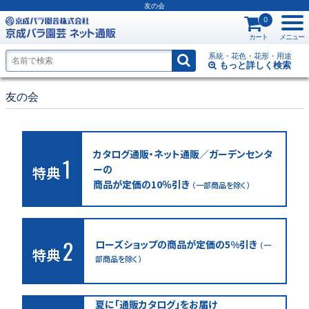
友の会
0
カート
メニュー
系統・花色・花形・用途
もっと詳しく
検索
友の会
カタログ通販・ネット通販／ガーデンセンタ
1
ーの
特典
商品が定価の10％引き
（一部商品を除く）
2
ローズショップの商品が定価の5%引き
（一
特典
部商品を除く）
夏に「通販カタログ」をお届け