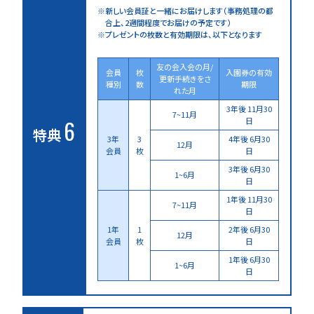
新しい会員証と一緒にお届けします
（事務処理の都
合上、2週間程度でお届けの予定です）
プレゼントの枚数と有効期限は、以下となります
友の会入会の月/
会員
枚
入園券の有効
更新手続きをさ
種別
数
期限
れた月
3年後 11月30
7~11月
6
日
特典
3年
3
4年後 6月30
12月
会員
枚
日
3年後 6月30
1~6月
日
1年後 11月30
7~11月
日
1年
1
2年後 6月30
12月
会員
枚
日
1年後 6月30
1~6月
日