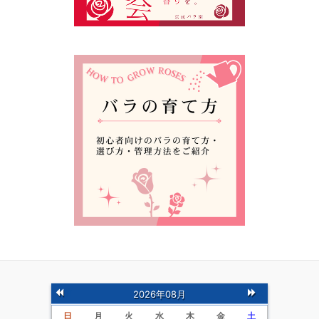
前
次
2026年08月
の月
の月
日
月
火
水
木
金
土