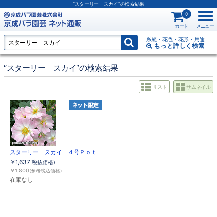
“スターリー スカイ”の検索結果
0
カート
メニュー
系統・花色・花形・用途
もっと詳しく
検索
“スターリー スカイ”の検索結果
リスト
サムネイル
スターリー スカイ ４号Ｐｏｔ
￥1,637
(税抜価格)
￥1,800
(参考税込価格)
在庫なし