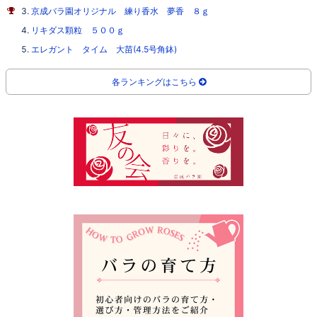
京成バラ園オリジナル 練り香水 夢香 ８ｇ
リキダス顆粒 ５００ｇ
エレガント タイム 大苗(4.5号角鉢)
各ランキングはこちら