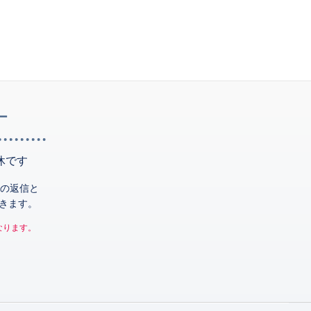
ー
休です
の返信と
きます。
なります。