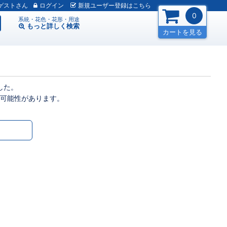
ゲスト
ログイン
新規
ユーザー
登録
はこちら
0
系統・花色・花形・用途
もっと詳しく
検索
カートを見る
した。
可能性があります。