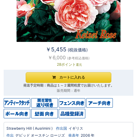
￥5,455
(税抜価格)
￥6,000
(参考税込価格)
28ポイント
還元
発送予定時期：商品は１～２週間程度でお届けいたします。
販売期間：通年
Strawberry Hill
( Ausrimini )
作出国
イギリス
作出
デビッド オースチン ロージズ
発表年
2006 年