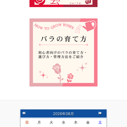
前
次
2026年08月
の月
の月
日
月
火
水
木
金
土