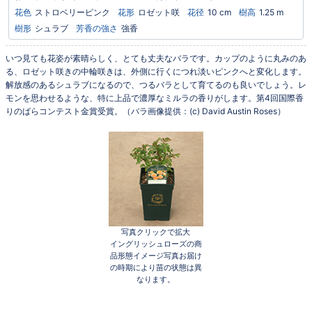
花色
ストロベリーピンク
花形
ロゼット咲
花径
10 cm
樹高
1.25 m
樹形
シュラブ
芳香の強さ
強香
いつ見ても花姿が素晴らしく、とても丈夫なバラです。カップのように丸みのあ
る、ロゼット咲きの中輪咲きは、外側に行くにつれ淡いピンクへと変化します。
解放感のあるシュラブになるので、つるバラとして育てるのも良いでしょう。レ
モンを思わせるような、特に上品で濃厚なミルラの香りがします。第4回国際香
りのばらコンテスト金賞受賞。（バラ画像提供：(c) David Austin Roses）
写真クリックで拡大
イングリッシュローズの商
品形態イメージ写真お届け
の時期により苗の状態は異
なります。