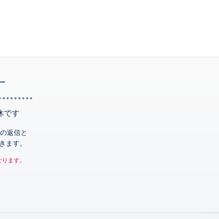
ー
休です
の返信と
きます。
なります。