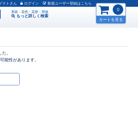
ゲスト
ログイン
新規
ユーザー
登録
はこちら
0
系統・花色・花形・用途
もっと詳しく
検索
カートを見る
した。
可能性があります。