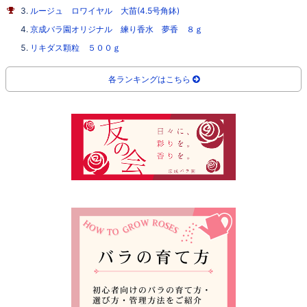
ルージュ ロワイヤル 大苗(4.5号角鉢)
京成バラ園オリジナル 練り香水 夢香 ８ｇ
リキダス顆粒 ５００ｇ
各ランキングはこちら