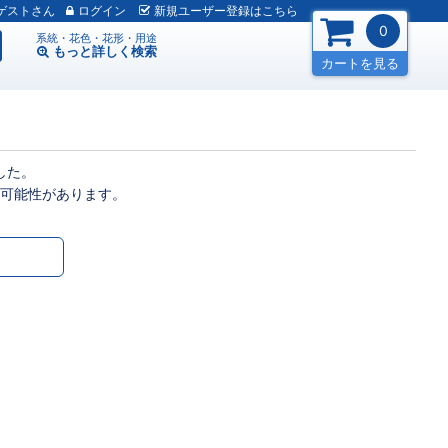
ゲスト
ログイン
新規
ユーザー
登録
はこちら
0
系統・花色・花形・用途
もっと詳しく
検索
カートを見る
した。
可能性があります。