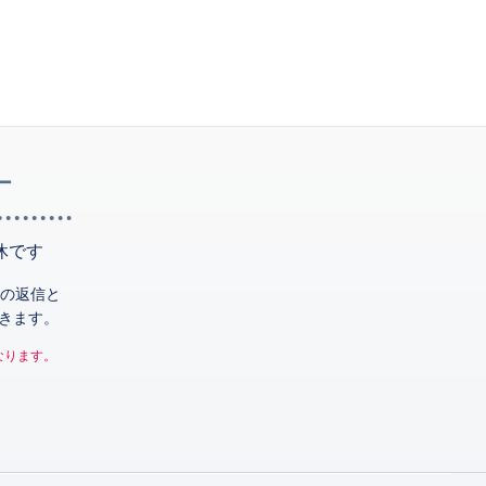
ー
休です
の返信と
きます。
なります。