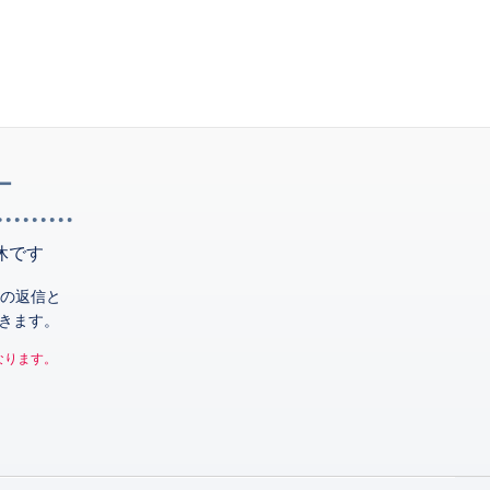
ー
休です
の返信と
きます。
なります。