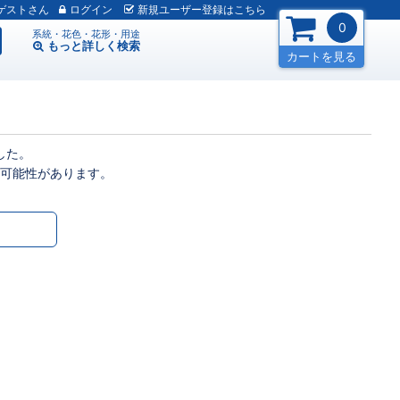
ゲスト
ログイン
新規
ユーザー
登録
はこちら
0
系統・花色・花形・用途
もっと詳しく
検索
カートを見る
した。
可能性があります。