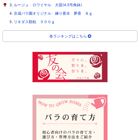
ルージュ ロワイヤル 大苗(4.5号角鉢)
京成バラ園オリジナル 練り香水 夢香 ８ｇ
リキダス顆粒 ５００ｇ
各ランキングはこちら