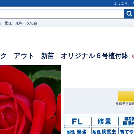
ようこそ、
法
配送・送料
友の会
ック アウト 新苗 オリジナル６号植付鉢
発送予定時