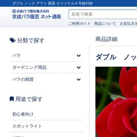
ダブル ノック アウト 新苗 オリジナル６号植付鉢
ご利用ガイド
商品について
お支払方
商品詳細
分類で探す
バラ
ダブル ノ
ガーデニング用品
バラの雑貨
用途で探す
初心者向け
スポットライト