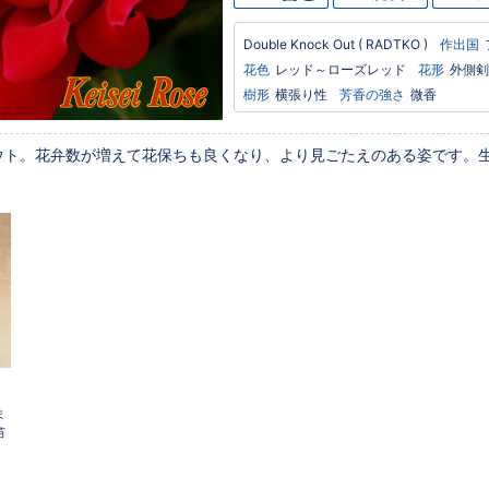
Double Knock Out
( RADTKO )
作出国
花色
レッド～ローズレッド
花形
外側剣
樹形
横張り性
芳香の強さ
微香
ウト。花弁数が増えて花保ちも良くなり、より見ごたえのある姿です。
ま
苗