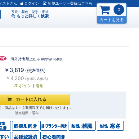
ゲスト
ログイン
新規
ユーザー
登録
はこちら
0
系統・花色・花形・用途
もっと詳しく
検索
カートを見る
海外持出禁止
(公示 (農水省HP)参照)
￥3,819
(税抜価格)
￥4,200
(参考税込価格)
20ポイント
還元
期：商品は１～２週間程度でお届けいたします。
販売期間：通年