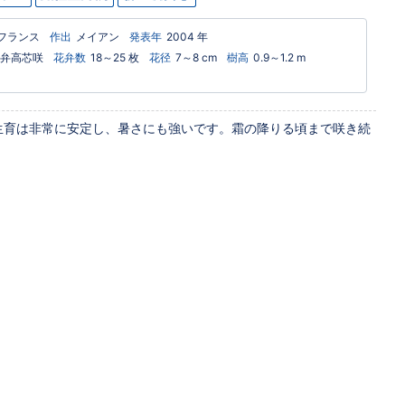
フランス
作出
メイアン
発表年
2004 年
弁高芯咲
花弁数
18～25 枚
花径
7～8 cm
樹高
0.9～1.2 m
生育は非常に安定し、暑さにも強いです。霜の降りる頃まで咲き続