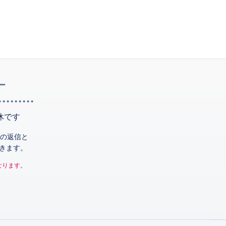
ー
休です
の返信と
きます。
なります。