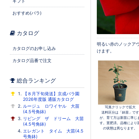
ギフト
おすすめ(バラ)
カタログ
明るい赤のノックア
カタログのお申し込み
けます。
カタログ品番で注文
総合ランキング
【８月下旬発送】京成バラ園
2026年度版 通販カタログ
ルージュ ロワイヤル 大苗
写真クリックで拡大
(4.5号角鉢)
送料区分は「鉢苗」です
が、育て方は新苗に準じ
リビング ザ ドリーム 大苗
す。置肥済。品種により
(4.5号角鉢)
の状態は異なります。
エレガント タイム 大苗(4.5
号角鉢)