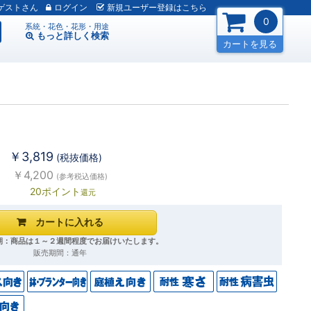
ゲスト
ログイン
新規
ユーザー
登録
はこちら
0
系統・花色・花形・用途
もっと詳しく
検索
カートを見る
￥3,819
(税抜価格)
￥4,200
(参考税込価格)
20ポイント
還元
期：商品は１～２週間程度でお届けいたします。
販売期間：通年