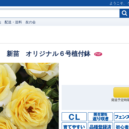
ようこそ、
法
配送・送料
友の会
レ 新苗 オリジナル６号植付鉢
発送予定時