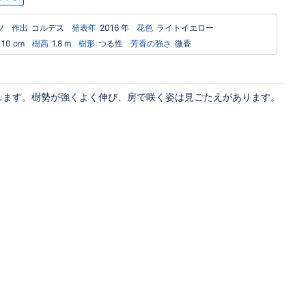
ツ
作出
コルデス
発表年
2016 年
花色
ライトイエロー
10 cm
樹高
1.8 m
樹形
つる性
芳香の強さ
微香
します。樹勢が強くよく伸び、房で咲く姿は見ごたえがあります。