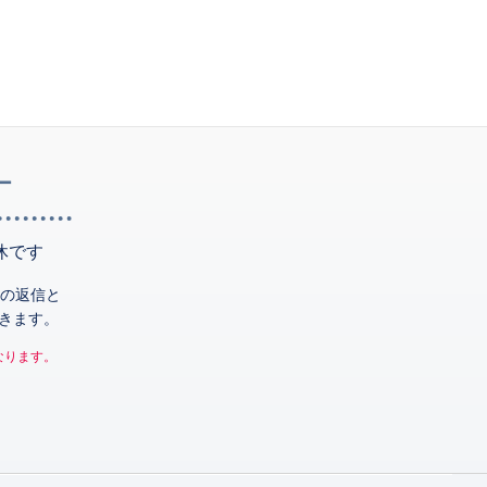
ー
休です
の返信と
きます。
なります。