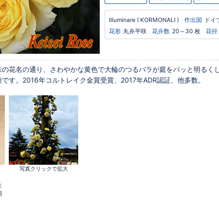
Illuminare
( KORMONALI )
作出国
ドイ
花形
丸弁平咲
花弁数
20～30 枚
花径
味の花名の通り、さわやかな黄色で大輪のつるバラが庭をパッと明るく
です。2016年コルトレイク金賞受賞、2017年ADR認証、他多数。
写真クリックで拡大
ま
苗