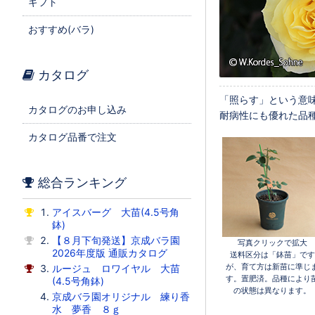
ギフト
おすすめ(バラ)
カタログ
「照らす」という意
カタログのお申し込み
耐病性にも優れた品種
カタログ品番で注文
総合ランキング
アイスバーグ 大苗(4.5号角
鉢)
【８月下旬発送】京成バラ園
写真クリックで拡大
2026年度版 通販カタログ
送料区分は「鉢苗」です
が、育て方は新苗に準じ
ルージュ ロワイヤル 大苗
す。置肥済。品種により
(4.5号角鉢)
の状態は異なります。
京成バラ園オリジナル 練り香
水 夢香 ８ｇ