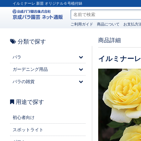
イルミナーレ 新苗 オリジナル６号植付鉢
ご利用ガイド
商品について
お支払方
商品詳細
分類で探す
バラ
イルミナー
ガーデニング用品
バラの雑貨
用途で探す
初心者向け
スポットライト