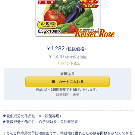
￥1,282
(税抜価格)
￥1,410
(参考税込価格)
7ポイント
還元
在庫あり
商品は1～2週間程度でお届けいたします。
販売期間：通年
★殺虫成分の作用性 ×（殺菌専用）
★殺菌成分の作用性 ○予防効果 ○治療効果
うどんこ病専用の予防治療薬です。持続性に優れるため散布回数を少なくできま