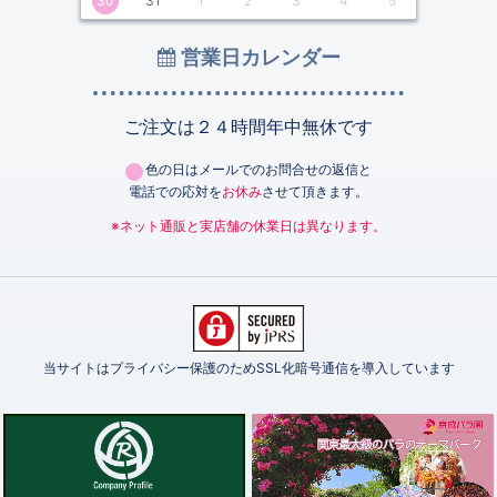
30
31
1
2
3
4
5
営業日カレンダー
ご注文は２４時間年中無休です
色の日はメールでのお問合せの返信と
電話での応対を
お休み
させて頂きます。
※ネット通販と実店舗の休業日は異なります。
当サイトはプライバシー保護のためSSL化暗号通信を導入しています