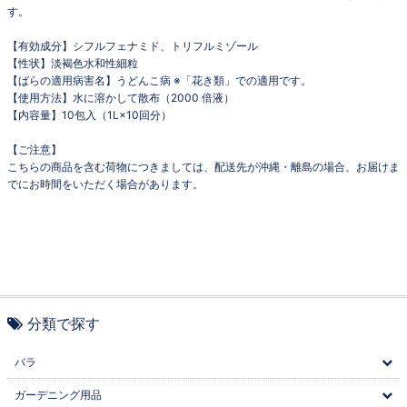
す。
【有効成分】シフルフェナミド、トリフルミゾール
【性状】淡褐色水和性細粒
【ばらの適用病害名】うどんこ病 ※「花き類」での適用です。
【使用方法】水に溶かして散布（2000 倍液）
【内容量】10包入（1L×10回分）
【ご注意】
こちらの商品を含む荷物につきましては、配送先が沖縄・離島の場合、お届けま
でにお時間をいただく場合があります。
分類で探す
バラ
ガーデニング用品