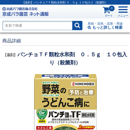
【薬剤】パンチョＴＦ顆粒水和剤 ０．５ｇ １０包入り（殺菌剤）
0
カート
メニュー
系統・花色・花形・用途
もっと詳しく
検索
商品詳細
パンチョＴＦ顆粒水和剤 ０．５ｇ １０包入
【薬剤】
り（殺菌剤）