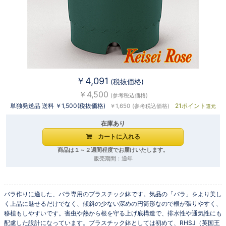
￥4,091
(税抜価格)
￥4,500
(参考税込価格)
単独発送品 送料 ￥1,500(税抜価格)
21ポイント
￥1,650
(参考税込価格)
還元
在庫あり
商品は１～２週間程度でお届けいたします。
販売期間：通年
バラ作りに適した、バラ専用のプラスチック鉢です。気品の「バラ」をより美し
く上品に魅せるだけでなく、傾斜の少ない深めの円筒形なので根が張りやすく、
移植もしやすいです。害虫や熱から根を守る上げ底構造で、排水性や通気性にも
配慮した設計になっています。プラスチック鉢としては初めて、RHSJ（英国王