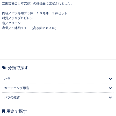
立園芸協会日本支部）の推奨品に認定されました。
内容／バラ専用プラ鉢 １０号鉢 ３鉢セット
材質／ポリプロピレン
色／グリーン
容量／１鉢約１１Ｌ（高さ約２８ｃｍ）
分類で探す
バラ
ガーデニング用品
バラの雑貨
用途で探す