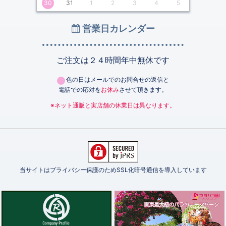
30
31
1
2
3
4
5
営業日カレンダー
ご注文は２４時間年中無休です
色の日はメールでのお問合せの返信と
電話での応対を
お休み
させて頂きます。
※ネット通販と実店舗の休業日は異なります。
当サイトはプライバシー保護のためSSL化暗号通信を導入しています