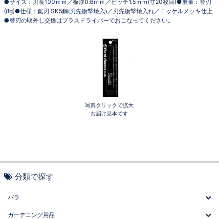
●サイズ：刃長100ｍｍ／板厚0.6ｍｍ／ピッチ1.5ｍｍ(寸20枚目)●重量：替刃
(8g)●仕様：鋸刃 SK5鋼(刃先衝撃焼入)／刃先衝撃焼入れ／ニッケルメッキ仕上
●替刃の取外し交換はプラスドライバーでおこなってください。
写真クリックで拡大
お届け見本です
分類で探す
バラ
ガーデニング用品