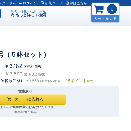
ゲスト
ログイン
新規
ユーザー
登録
はこちら
0
系統・花色・花形・用途
もっと詳しく
検索
カートを見る
号（５鉢セット）
￥3,182
(税抜価格)
￥3,500
(参考税込価格)
00(税抜価格)
16ポイント
￥1,650
(参考税込価格)
還元
在庫あり
は１～２週間程度でお届けいたします。
販売期間：通年