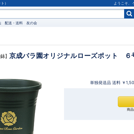
ット）
ようこそ、
法
配送・送料
友の会
京成バラ園オリジナルローズポット ６
・鉢】
単独発送品 送料 ￥1,5
商品