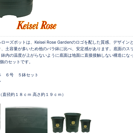
ローズポットは、Keisei Rose Gardenのロゴを配した質感、デ
り、土容量が多いため他のバラ鉢に比べ、安定感があります。底面のス
、鉢内の温度が上がらないように底面は地面に直接接触しない構造にな
５個のセットです。
鉢 ６号 ５鉢セット
ン
（直径約１８ｃｍ 高さ約１９ｃｍ）