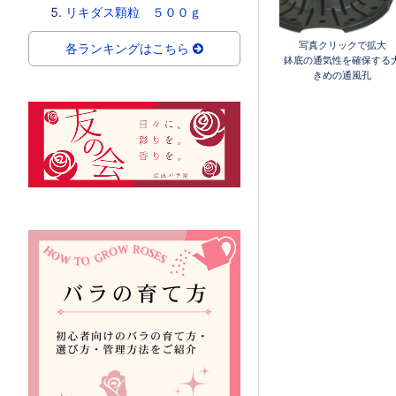
リキダス顆粒 ５００ｇ
写真クリックで拡大
各ランキングはこちら
鉢底の通気性を確保する
きめの通風孔