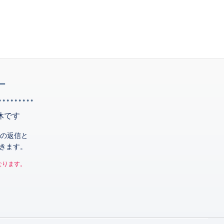
ー
休です
の返信と
きます。
なります。