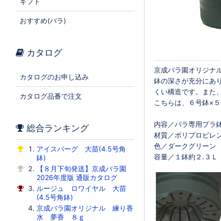
ギフト
おすすめ(バラ)
カタログ
京成バラ園オリジナル
カタログのお申し込み
鉢の深さが充分にあ
くい構造です。また
カタログ品番で注文
こちらは、６号鉢×
内容／バラ専用プラ
総合ランキング
材質／ポリプロピレ
色／ダークグリーン
アイスバーグ 大苗(4.5号角
容量／１鉢約２.３Ｌ
鉢)
【８月下旬発送】京成バラ園
2026年度版 通販カタログ
ルージュ ロワイヤル 大苗
(4.5号角鉢)
京成バラ園オリジナル 練り香
水 夢香 ８ｇ