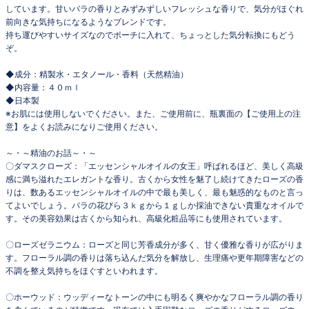
しています。甘いバラの香りとみずみずしいフレッシュな香りで、気分がほぐれ
前向きな気持ちになるようなブレンドです。
持ち運びやすいサイズなのでポーチに入れて、ちょっとした気分転換にもどう
ぞ。
◆成分：精製水・エタノール・香料（天然精油）
◆内容量：４０ｍｌ
◆日本製
※お肌には使用しないでください。また、ご使用前に、瓶裏面の【ご使用上の注
意】をよくお読みになりご使用ください。
～・～精油のお話～・～
〇ダマスクローズ：「エッセンシャルオイルの女王」呼ばれるほど、美しく高級
感に満ち溢れたエレガントな香り。古くから女性を魅了し続けてきたローズの香
りは、数あるエッセンシャルオイルの中で最も美しく、最も魅惑的なものと言っ
てよいでしょう。バラの花びら３ｋｇから１ｇしか採油できない貴重なオイルで
す。その美容効果は古くから知られ、高級化粧品等にも使用されています。
〇ローズゼラニウム：ローズと同じ芳香成分が多く、甘く優雅な香りが広がりま
す。フローラル調の香りは落ち込んだ気分を解放し、生理痛や更年期障害などの
不調を整え気持ちをほぐすといわれます。
〇ホーウッド：ウッディーなトーンの中にも明るく爽やかなフローラル調の香り