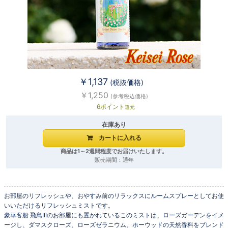
￥1,137
(税抜価格)
￥1,250
(参考税込価格)
6ポイント
還元
在庫あり
商品は1～2週間程度でお届けいたします。
販売期間：通年
お部屋のリフレッシュや、おやすみ前のリラックスにルームスプレーとしてお使
いいただけるリフレッシュミストです。
豪華客船 飛鳥IIIのお部屋にも置かれているこのミストは、ローズガーデンをイメ
ージし、ダマスクローズ、ローズゼラニウム、ホーウッドの天然香料をブレンド