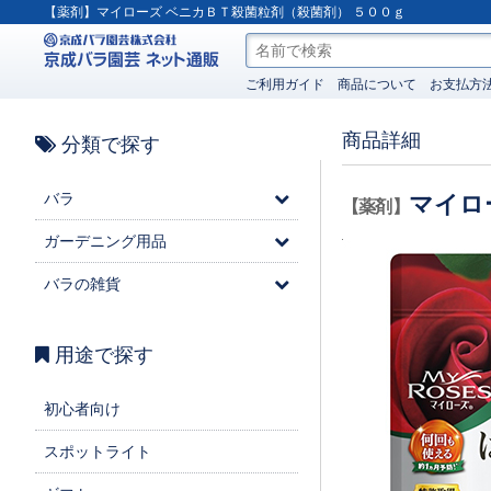
【薬剤】マイローズ ベニカＢＴ殺菌粒剤（殺菌剤） ５００ｇ
ご利用ガイド
商品について
お支払方
商品詳細
分類で探す
バラ
マイロ
【薬剤】
ガーデニング用品
バラの雑貨
用途で探す
初心者向け
スポットライト