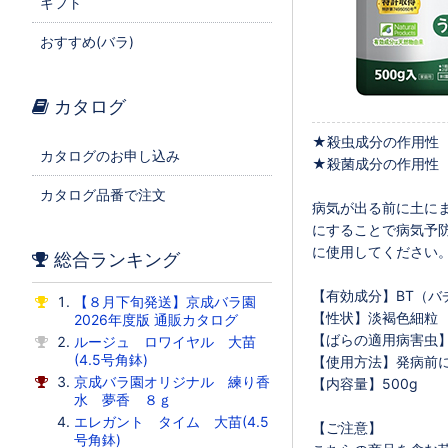
ギフト
おすすめ(バラ)
カタログ
★殺虫成分の作用性
カタログのお申し込み
★殺菌成分の作用性
カタログ品番で注文
病気が出る前に土に
にすることで病気予
に使用してください
総合ランキング
【有効成分】BT（バ
【８月下旬発送】京成バラ園
【性状】淡褐色細粒
2026年度版 通販カタログ
【ばらの適用病害虫】
ルージュ ロワイヤル 大苗
(4.5号角鉢)
【使用方法】発病前
京成バラ園オリジナル 練り香
【内容量】500g
水 夢香 ８ｇ
エレガント タイム 大苗(4.5
【ご注意】
号角鉢)