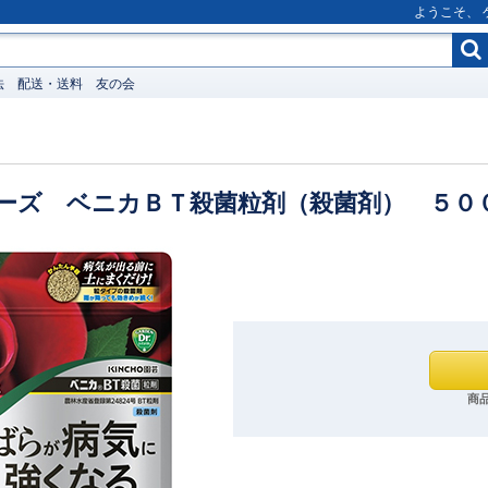
ようこそ、
法
配送・送料
友の会
ーズ ベニカＢＴ殺菌粒剤（殺菌剤） ５０
商