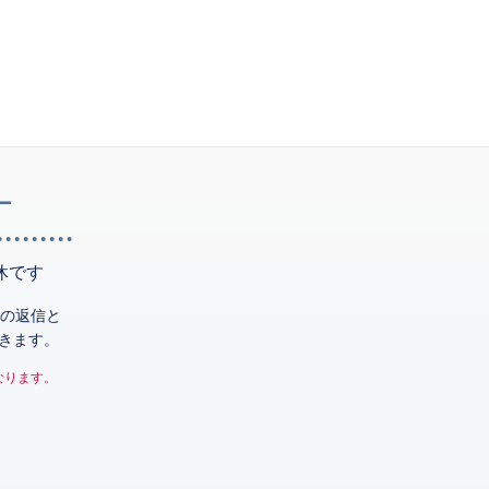
ー
休です
の返信と
きます。
なります。