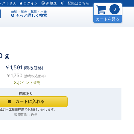
ゲスト
ログイン
新規
ユーザー
登録
はこちら
0
系統・花色・花形・用途
もっと詳しく
検索
カートを見る
０ｇ
￥1,591
(税抜価格)
￥1,750
(参考税込価格)
8ポイント
還元
在庫あり
品は1～2週間程度でお届けいたします。
販売期間：通年