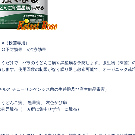
 ×（殺菌専用）
 ○予防効果 ×治療効果
まくだけで、バラのうどんこ病や黒星病を予防します。微生物（Bt菌）
防します。使用回数の制限がなく繰り返し散布可能で、オーガニック栽
。
チルス チューリンゲンシス菌の生芽胞及び産生結晶毒素）
うどんこ病、 黒星病、 灰色かび病
に株元散布（一ヵ所に集中せず均一に散布）