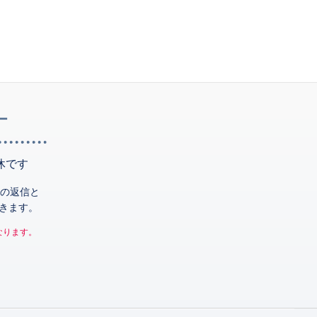
ー
休です
の返信と
きます。
なります。