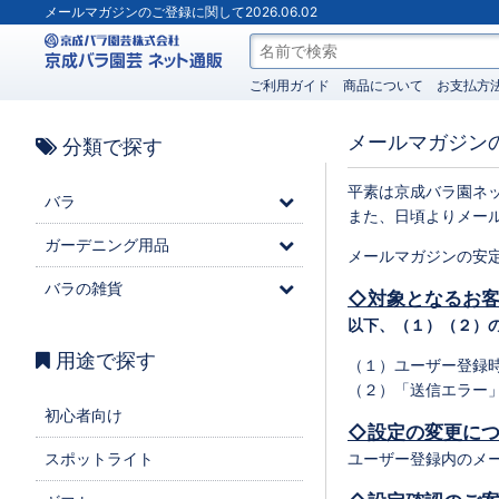
メールマガジンのご登録に関して2026.06.02
ご利用ガイド
商品について
お支払方
メールマガジン
分類で探す
平素は京成バラ園ネ
バラ
また、日頃よりメー
ガーデニング用品
メールマガジンの安
バラの雑貨
◇対象となるお
以下、（１）（２）
用途で探す
（１）ユーザー登録
（２）「送信エラー
初心者向け
◇設定の変更に
スポットライト
ユーザー登録内のメー