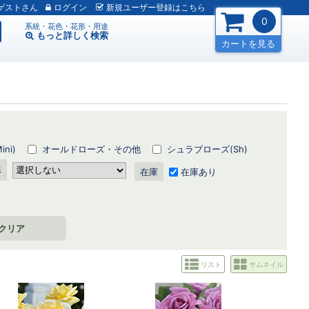
ゲスト
ログイン
新規
ユーザー
登録
はこちら
0
系統・花色・花形・用途
もっと詳しく
検索
カートを見る
ni)
オールドローズ・その他
シュラブローズ(Sh)
形
在庫
在庫あり
クリア
リスト
サムネイル