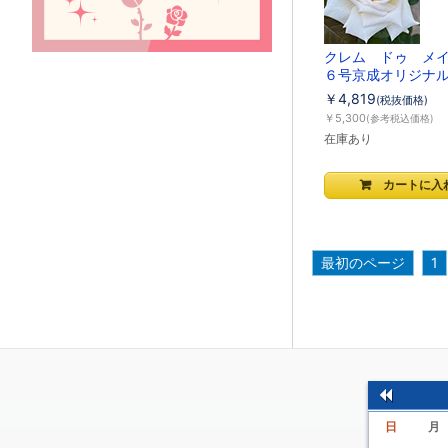
クレム ドゥ メ
６号京成オリジナ
￥4,819
(税抜価格)
￥5,300
(参考税込価格)
在庫あり
最初のページ
1
前
日
月
の