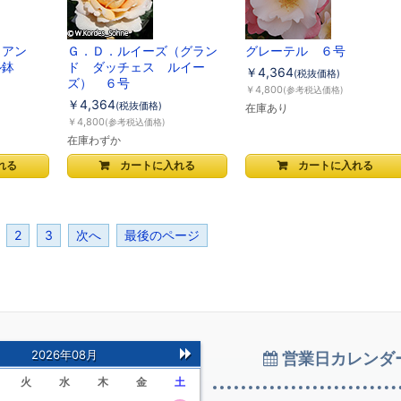
イアン
Ｇ．Ｄ．ルイーズ（グラン
グレーテル ６号
ル鉢
ド ダッチェス ルイー
￥4,364
(税抜価格)
ズ） ６号
￥4,800
(参考税込価格)
￥4,364
(税抜価格)
在庫あり
￥4,800
(参考税込価格)
在庫わずか
2
3
次へ
最後のページ
2026年08月
営業日カレンダ
次
火
水
木
金
土
の