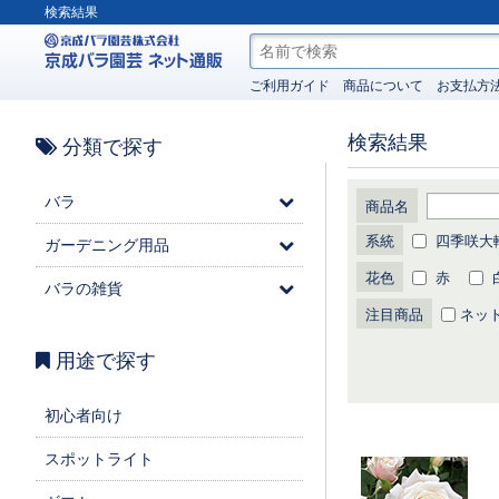
検索結果
ご利用ガイド
商品について
お支払方
検索結果
分類で探す
バラ
商品名
系統
四季咲大輪
ガーデニング用品
花色
赤
バラの雑貨
注目商品
ネッ
用途で探す
初心者向け
スポットライト