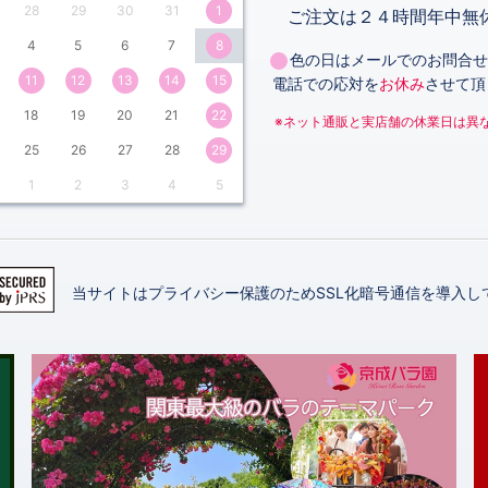
28
29
30
31
1
月
ご注文は２４時間年中無
4
5
6
7
8
色の日はメールでのお問合せ
11
12
13
14
15
電話での応対を
お休み
させて頂
18
19
20
21
22
※ネット通販と実店舗の休業日は異
25
26
27
28
29
1
2
3
4
5
当サイトはプライバシー保護のためSSL化暗号通信を導入し