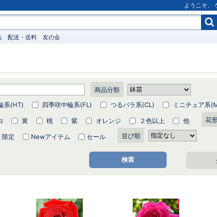
ようこそ、
法
配送・送料
友の会
商品分類
系(HT)
四季咲中輪系(FL)
つるバラ系(CL)
ミニチュア系(Mi
花
白
黄
桃
紫
オレンジ
２色以上
他
並び順
ト限定
Newアイテム
セール