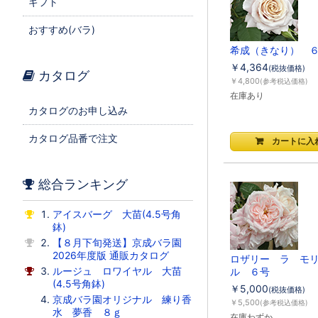
ギフト
おすすめ(バラ)
希成（きなり） 
￥4,364
(税抜価格)
カタログ
￥4,800
(参考税込価格)
在庫あり
カタログのお申し込み
カタログ品番で注文
総合ランキング
アイスバーグ 大苗(4.5号角
鉢)
【８月下旬発送】京成バラ園
2026年度版 通販カタログ
ロザリー ラ モ
ルージュ ロワイヤル 大苗
ル ６号
(4.5号角鉢)
￥5,000
(税抜価格)
京成バラ園オリジナル 練り香
￥5,500
(参考税込価格)
水 夢香 ８ｇ
在庫わずか