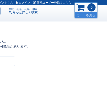
ゲスト
ログイン
新規
ユーザー
登録
はこちら
0
系統・花色・花形・用途
もっと詳しく
検索
カートを見る
した。
可能性があります。