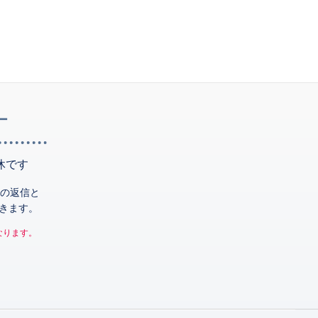
ー
休です
の返信と
きます。
なります。