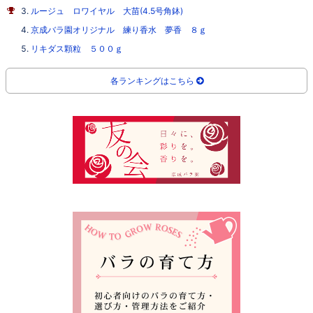
ルージュ ロワイヤル 大苗(4.5号角鉢)
京成バラ園オリジナル 練り香水 夢香 ８ｇ
リキダス顆粒 ５００ｇ
各ランキングはこちら