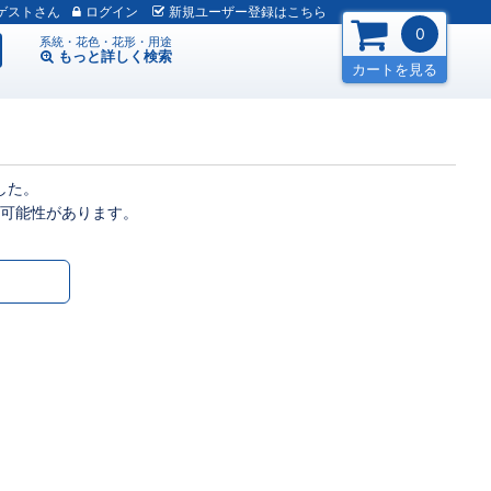
ゲスト
ログイン
新規
ユーザー
登録
はこちら
0
系統・花色・花形・用途
もっと詳しく
検索
カートを見る
した。
可能性があります。