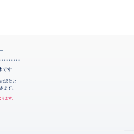
ー
休です
の返信と
きます。
なります。