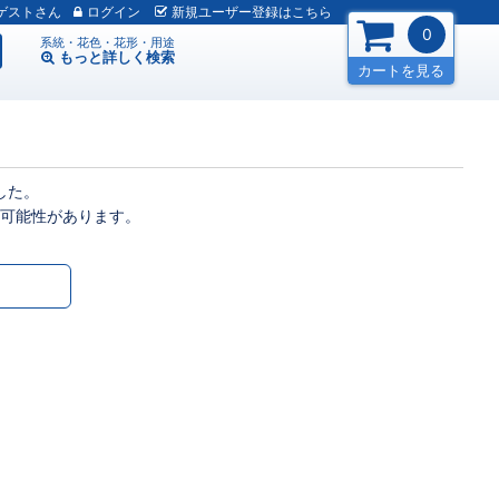
ゲスト
ログイン
新規
ユーザー
登録
はこちら
0
系統・花色・花形・用途
もっと詳しく
検索
カートを見る
した。
可能性があります。