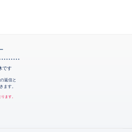
ー
休です
の返信と
きます。
なります。