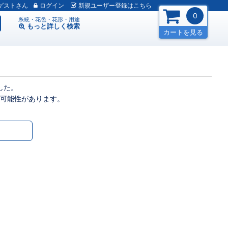
ゲスト
ログイン
新規
ユーザー
登録
はこちら
0
系統・花色・花形・用途
もっと詳しく
検索
カートを見る
した。
可能性があります。