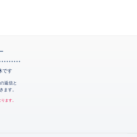
ー
休です
の返信と
きます。
なります。