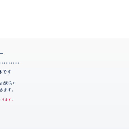
ー
休です
の返信と
きます。
なります。