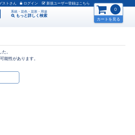
ゲスト
ログイン
新規
ユーザー
登録
はこちら
0
系統・花色・花形・用途
もっと詳しく
検索
カートを見る
した。
可能性があります。