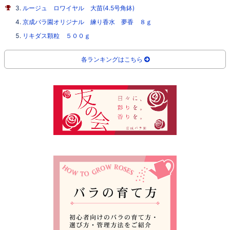
ルージュ ロワイヤル 大苗(4.5号角鉢)
京成バラ園オリジナル 練り香水 夢香 ８ｇ
リキダス顆粒 ５００ｇ
各ランキングはこちら