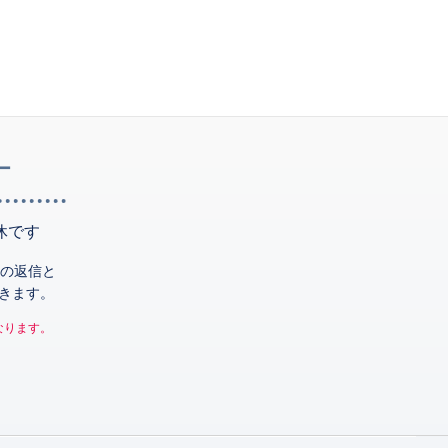
ー
休です
の返信と
きます。
なります。