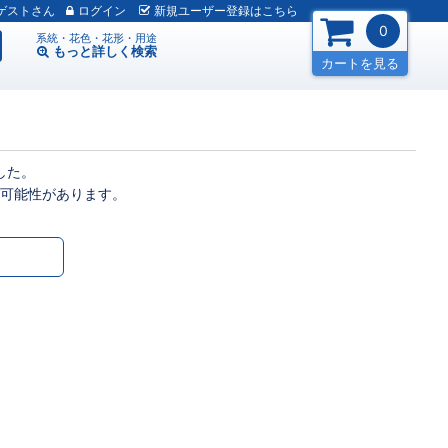
ゲスト
ログイン
新規
ユーザー
登録
はこちら
0
系統・花色・花形・用途
もっと詳しく
検索
カートを見る
した。
可能性があります。