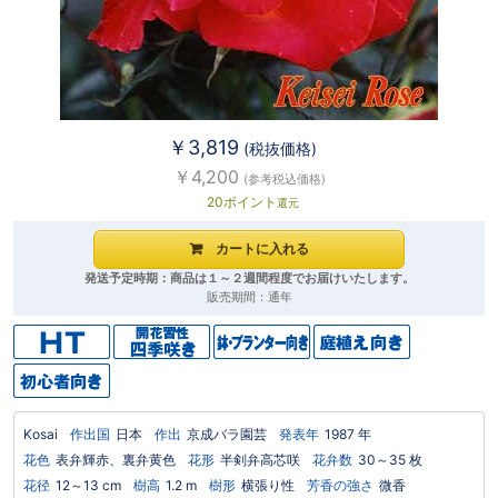
￥3,819
(税抜価格)
￥4,200
(参考税込価格)
20ポイント
還元
発送予定時期：商品は１～２週間程度でお届けいたします。
販売期間：通年
Kosai
作出国
日本
作出
京成バラ園芸
発表年
1987 年
花色
表弁輝赤、裏弁黄色
花形
半剣弁高芯咲
花弁数
30～35 枚
花径
12～13 cm
樹高
1.2 m
樹形
横張り性
芳香の強さ
微香