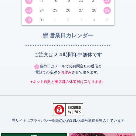
16
17
18
19
20
21
22
23
24
25
26
27
28
29
30
31
1
2
3
4
5
営業日カレンダー
ご注文は２４時間年中無休です
色の日はメールでのお問合せの返信と
電話での応対を
お休み
させて頂きます。
※ネット通販と実店舗の休業日は異なります。
当サイトはプライバシー保護のためSSL化暗号通信を導入しています