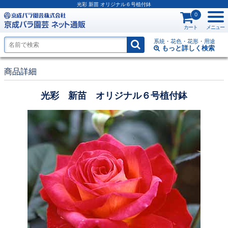
光彩 新苗 オリジナル６号植付鉢
0
カート
メニュー
系統・花色・花形・用途
もっと詳しく
検索
商品詳細
光彩 新苗 オリジナル６号植付鉢