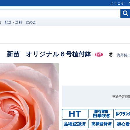
ようこそ、
法
配送・送料
友の会
ン 新苗 オリジナル６号植付鉢
海外持
発送予定時