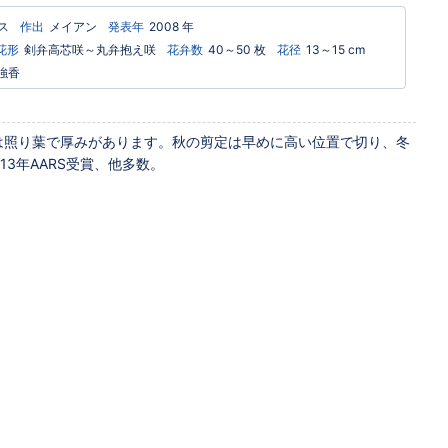
ス
作出
メイアン
発表年
2008 年
花形
剣弁高芯咲～丸弁抱え咲
花弁数
40～50 枚
花径
13～15 cm
強香
は照り葉で厚みがあります。秋の剪定は早めに高い位置で切り、冬
3年AARS受賞、他多数。