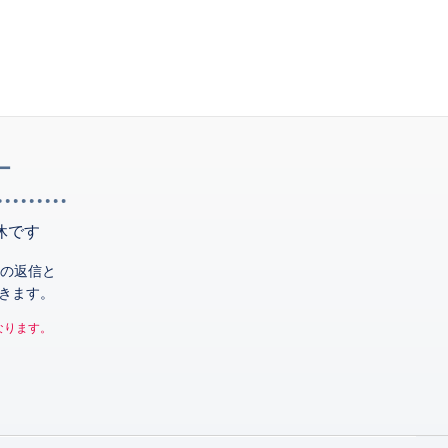
ー
休です
の返信と
きます。
なります。