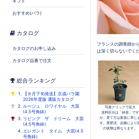
ギフト
おすすめ(バラ)
カタログ
フランスの調香師か
カタログのお申し込み
は深く切らないでくだ
カタログ品番で注文
総合ランキング
【８月下旬発送】京成バラ園
2026年度版 通販カタログ
ルージュ ロワイヤル 大苗
写真クリックで拡大
(4.5号角鉢)
送料区分は「鉢苗」です
が、育て方は新苗に準じ
リビング ザ ドリーム 大苗
す。置肥済。品種により
(4.5号角鉢)
の状態は異なります。
エレガント タイム 大苗(4.5
号角鉢)