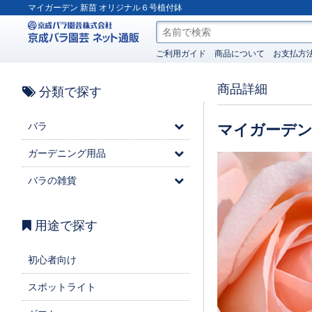
マイガーデン 新苗 オリジナル６号植付鉢
ご利用ガイド
商品について
お支払方
商品詳細
分類で探す
バラ
マイガーデ
ガーデニング用品
バラの雑貨
用途で探す
初心者向け
スポットライト