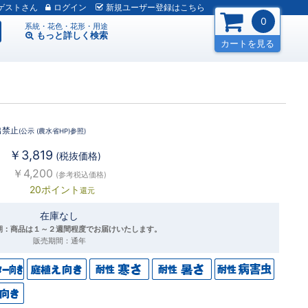
ゲスト
ログイン
新規
ユーザー
登録
はこちら
0
系統・花色・花形・用途
もっと詳しく
検索
カートを見る
出禁止
(公示 (農水省HP)参照)
￥3,819
(税抜価格)
￥4,200
(参考税込価格)
20ポイント
還元
在庫なし
期：商品は１～２週間程度でお届けいたします。
販売期間：通年