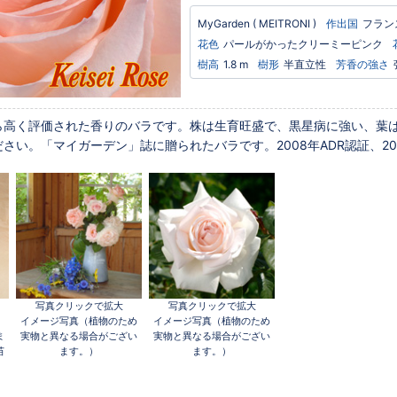
MyGarden
( MEITRONI )
作出国
フラン
花色
パールがかったクリーミーピンク
樹高
1.8 m
樹形
半直立性
芳香の強さ
ら高く評価された香りのバラです。株は生育旺盛で、黒星病に強い、葉
さい。「マイガーデン」誌に贈られたバラです。2008年ADR認証、201
写真クリックで拡大
写真クリックで拡大
イメージ写真（植物のため
イメージ写真（植物のため
ま
実物と異なる場合がござい
実物と異なる場合がござい
苗
ます。）
ます。）