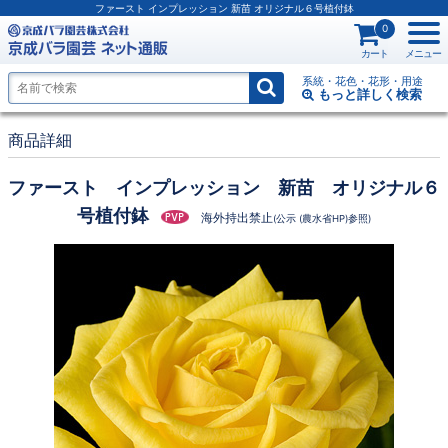
ファースト インプレッション 新苗 オリジナル６号植付鉢
0
カート
メニュー
系統・花色・花形・用途
もっと詳しく
検索
商品詳細
ファースト インプレッション 新苗 オリジナル６
号植付鉢
海外持出禁止
(公示 (農水省HP)参照)