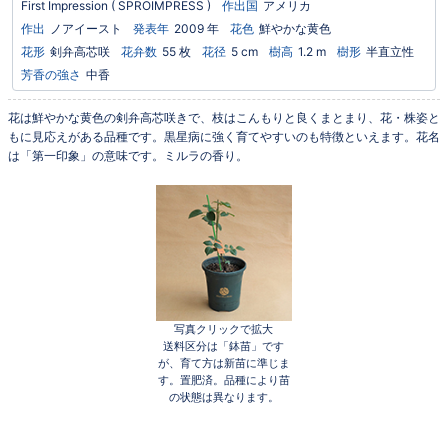
First Impression
( SPROIMPRESS )
作出国
アメリカ
作出
ノアイースト
発表年
2009 年
花色
鮮やかな黄色
花形
剣弁高芯咲
花弁数
55 枚
花径
5 cm
樹高
1.2 m
樹形
半直立性
芳香の強さ
中香
花は鮮やかな黄色の剣弁高芯咲きで、枝はこんもりと良くまとまり、花・株姿と
もに見応えがある品種です。黒星病に強く育てやすいのも特徴といえます。花名
は「第一印象」の意味です。ミルラの香り。
写真クリックで拡大
送料区分は「鉢苗」です
が、育て方は新苗に準じま
す。置肥済。品種により苗
の状態は異なります。