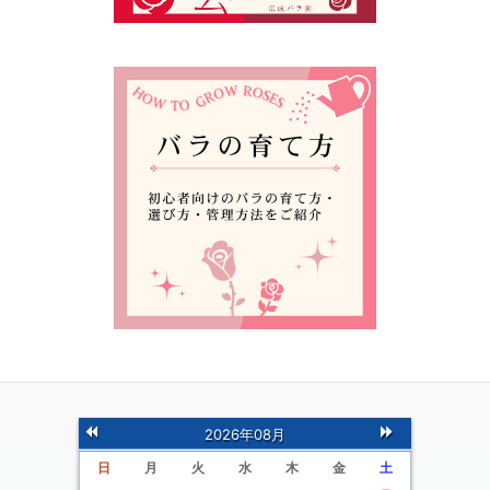
前
次
2026年08月
の月
の月
日
月
火
水
木
金
土