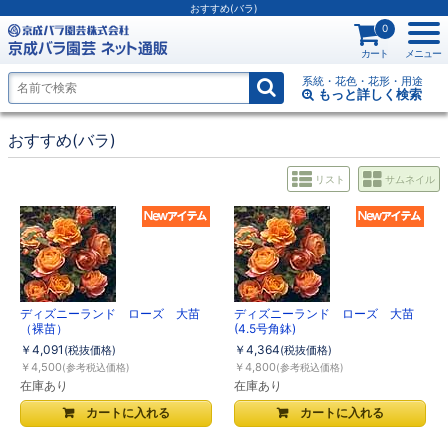
おすすめ(バラ)
0
カート
メニュー
系統・花色・花形・用途
もっと詳しく
検索
おすすめ(バラ)
リスト
サムネイル
ディズニーランド ローズ 大苗
ディズニーランド ローズ 大苗
（裸苗）
(4.5号角鉢)
￥4,091
￥4,364
(税抜価格)
(税抜価格)
￥4,500
￥4,800
(参考税込価格)
(参考税込価格)
在庫あり
在庫あり