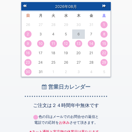
前
次
2026年08月
の月
の月
日
月
火
水
木
金
土
26
27
28
29
30
31
1
2
3
4
5
6
7
8
9
10
11
12
13
14
15
16
17
18
19
20
21
22
23
24
25
26
27
28
29
30
31
1
2
3
4
5
営業日カレンダー
ご注文は２４時間年中無休です
色の日はメールでのお問合せの返信と
電話での応対を
お休み
させて頂きます。
※ネット通販と実店舗の休業日は異なります。