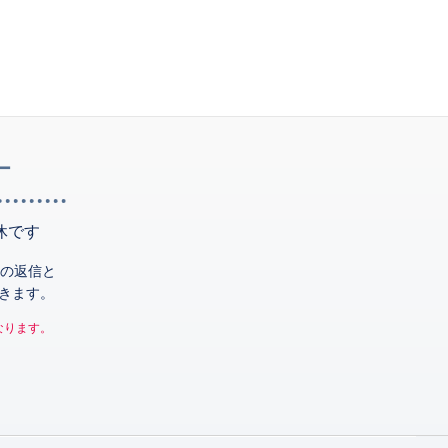
ー
休です
の返信と
きます。
なります。