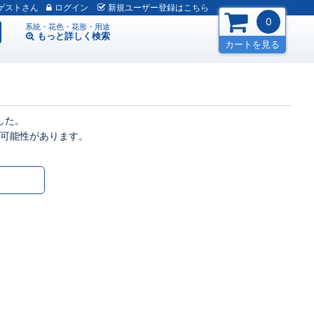
ゲスト
ログイン
新規
ユーザー
登録
はこちら
0
系統・花色・花形・用途
もっと詳しく
検索
カートを見る
した。
可能性があります。